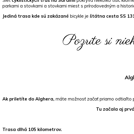
Sieť
cyklistických trás na Sardínii
pokrýva niekoľko tisíc kilom
parkami a stovkami a stovkami miest s prírodovedným a histo
Jediná trasa kde sú zakázané
bicykle je
štátna cesta SS 13
Pozrite si nie
Alg
Ak priletíte do Alghera,
máte možnosť začať priamo odtiaľto p
Tu začala aj prvá
Trasa dlhá 105 kilometrov.