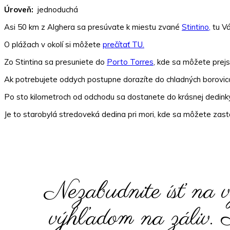
Úroveň:
jednoduchá
Asi 50 km z Alghera sa presúvate k miestu zvané
Stintino,
tu Vá
O plážach v okolí si môžete
prečítať TU.
Zo Stintina sa presuniete do
Porto Torres
, kde sa môžete prej
Ak potrebujete oddych postupne dorazíte do chladných borovi
Po sto kilometroch od odchodu sa dostanete do krásnej dedin
Je to starobylá stredoveká dedina pri mori, kde sa môžete zast
Nezabudnite ísť na v
výhľadom na záliv. 