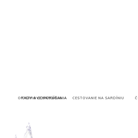
O OSTROVE SARDÍNIA
RADY A ODPORÚČANIA
CESTOVANIE NA SARDÍNIU
Č