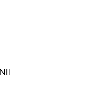
NII
ať
Facebook
WhatsApp
Pinterest
Twi