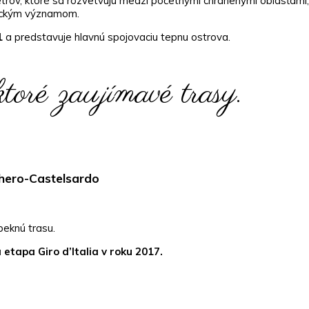
etrov, ktoré sa rozvetvujú medzi početnými chránenými oblasťami,
rickým významom.
1
a predstavuje hlavnú spojovaciu tepnu ostrova.
ktoré zaujímavé trasy.
hero-Castelsardo
eknú trasu.
 etapa Giro d’Italia v roku 2017.