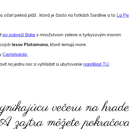
s očarí pekná pláž , ktorá je často na fotkách Sardínie a to
La Pe
sť
po pobreží Balai
s množstvom zelene a tyrkysovým morom.
cových
lesov Platamona,
ktoré lemujú more.
ky
Castelsardo.
aviť na jednu noc a vyhľadať si ubytovanie
napríklad TU.
ynikajúcu večeru na hrade
A zajtra môžete pokračova