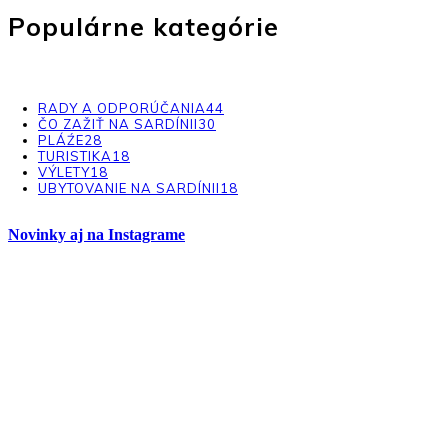
Populárne kategórie
RADY A ODPORÚČANIA
44
ČO ZAŽIŤ NA SARDÍNII
30
PLÁŹE
28
TURISTIKA
18
VÝLETY
18
UBYTOVANIE NA SARDÍNII
18
Novinky aj na Instagrame