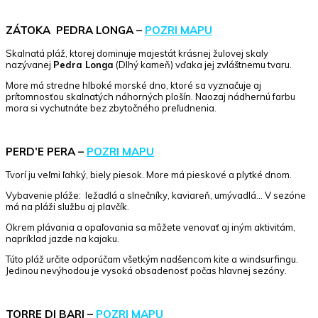
ZÁTOKA PEDRA LONGA –
POZRI MAPU
Skalnatá pláž, ktorej dominuje majestát krásnej žulovej skaly
nazývanej
Pedra Longa
(Dlhý kameň) vďaka jej zvláštnemu tvaru.
More má stredne hlboké morské dno, ktoré sa vyznačuje aj
prítomnosťou skalnatých náhorných plošín. Naozaj nádhernú farbu
mora si vychutnáte bez zbytočného preľudnenia.
PERD’E PERA –
POZRI MAPU
Tvorí ju veľmi ľahký, biely piesok. More má pieskové a plytké dnom.
Vybavenie pláže: ležadlá a slnečníky, kaviareň, umývadlá… V sezóne
má na pláži službu aj plavčík.
Okrem plávania a opaľovania sa môžete venovať aj iným aktivitám,
napríklad jazde na kajaku.
Túto pláž určite odporúčam všetkým nadšencom kite a windsurfingu.
Jedinou nevýhodou je vysoká obsadenosť počas hlavnej sezóny.
TORRE DI BARI –
POZRI MAPU