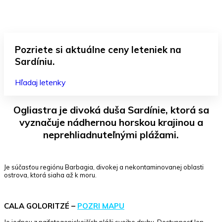
Pozriete si aktuálne ceny leteniek na
Sardíniu.
Hľadaj letenky
Ogliastra
je
divoká duša
Sardínie, ktorá sa
vyznačuje nádhernou horskou krajinou a
neprehliadnuteľnými plážami.
Je súčasťou regiónu Barbagia, divokej a nekontaminovanej oblasti
ostrova, ktorá siaha až k moru.
CALA GOLORITZÉ –
POZRI MAPU
Je jednou z najfotogenickejších pláži svojho druhu. Dostupnosť len