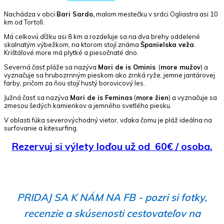
Nachádza v obci
Bari Sardo,
malom mestečku v srdci Ogliastra asi 10
km od Tortolì.
Má celkovú dĺžku asi 8 km a rozdeľuje sa na dva brehy oddelené
skalnatým výbežkom, na ktorom stojí známa
Španielska veža
.
Krištáľové more má plytké a piesočnaté dno.
Severná časť pláže sa nazýva
Mari de is Ominis
(
more mužov
) a
vyznačuje sa hrubozrnným pieskom ako zrnká ryže, jemne jantárovej
farby, pričom za ňou stojí hustý borovicový les.
Južná časť sa nazýva
Mari de is Feminas
(
more žien
) a vyznačuje sa
zmesou šedých kamienkov a jemného svetlého piesku.
V oblasti fúka severovýchodný vietor, vďaka čomu je pláž ideálna na
surfovanie a kitesurfing.
Rezervuj si výlety loďou už od 60€ / osoba.
PRIDAJ SA K NÁM NA FB - pozri si fotky,
recenzie a skúsenosti cestovateľov na