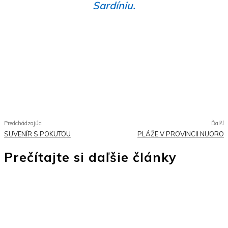
Sardíniu.
Facebook
WhatsApp
Pinterest
Twitter
Predchádzajúci
Ďalší
SUVENÍR S POKUTOU
PLÁŽE V PROVINCII NUORO
Prečítajte si daľšie články