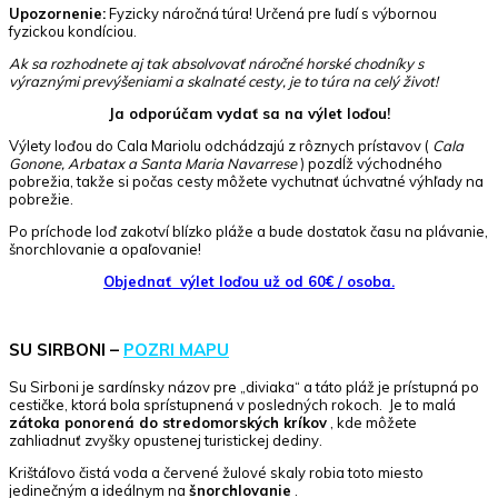
Upozornenie:
Fyzicky náročná túra! Určená pre ľudí s výbornou
fyzickou kondíciou.
Ak sa rozhodnete aj tak absolvovať náročné horské chodníky s
výraznými prevýšeniami a skalnaté cesty, je to túra na celý život!
Ja odporúčam vydať sa na výlet loďou!
Výlety loďou do Cala Mariolu odchádzajú z rôznych prístavov (
Cala
Gonone, Arbatax a Santa Maria Navarrese
) pozdĺž východného
pobrežia, takže si počas cesty môžete vychutnať úchvatné výhľady na
pobrežie.
Po príchode loď zakotví blízko pláže a bude dostatok času na plávanie,
šnorchlovanie a opaľovanie!
Objednať výlet loďou už od 60€ / osoba.
SU SIRBONI –
POZRI MAPU
Su Sirboni je sardínsky názov pre „diviaka“ a táto pláž je prístupná po
cestičke, ktorá bola sprístupnená v posledných rokoch. Je to malá
zátoka ponorená do stredomorských kríkov
, kde môžete
zahliadnuť zvyšky opustenej turistickej dediny.
Krištáľovo čistá voda a červené žulové skaly robia toto miesto
jedinečným a ideálnym na
šnorchlovanie
.