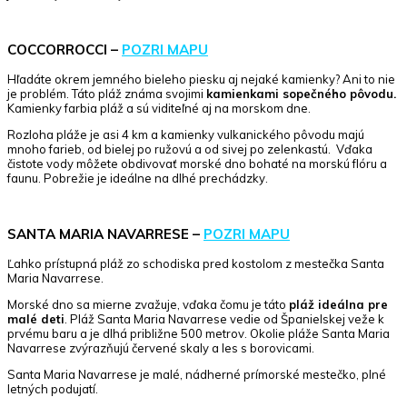
COCCORROCCI –
POZRI MAPU
Hľadáte okrem jemného bieleho piesku aj nejaké kamienky? Ani to nie
je problém. Táto pláž známa svojimi
kamienkami sopečného pôvodu.
Kamienky farbia pláž a sú viditeľné aj na morskom dne.
Rozloha pláže je asi 4 km a kamienky vulkanického pôvodu majú
mnoho farieb, od bielej po ružovú a od sivej po zelenkastú. Vďaka
čistote vody môžete obdivovať morské dno bohaté na morskú flóru a
faunu. Pobrežie je ideálne na dlhé prechádzky.
SANTA MARIA NAVARRESE –
POZRI MAPU
Ľahko prístupná pláž zo schodiska pred kostolom z mestečka Santa
Maria Navarrese.
Morské dno sa mierne zvažuje, vďaka čomu je táto
pláž ideálna pre
malé deti
. Pláž Santa Maria Navarrese vedie od Španielskej veže k
prvému baru a je dlhá približne 500 metrov. Okolie pláže Santa Maria
Navarrese zvýrazňujú červené skaly a les s borovicami.
Santa Maria Navarrese je malé, nádherné prímorské mestečko, plné
letných podujatí.