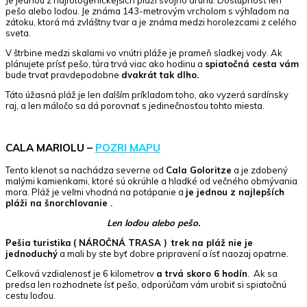
pešo alebo loďou. Je známa 143-metrovým vrcholom s výhľadom na
zátoku, ktorá má zvláštny tvar a je známa medzi horolezcami z celého
sveta.
V štrbine medzi skalami vo vnútri pláže je prameň sladkej vody. Ak
plánujete prísť pešo, túra trvá viac ako hodinu a
spiatočná cesta vám
bude trvať pravdepodobne
dvakrát tak dlho.
Táto úžasná pláž je len ďalším príkladom toho, ako vyzerá sardínsky
raj, a len máločo sa dá porovnať s jedinečnosťou tohto miesta.
CALA MARIOLU –
POZRI MAPU
Tento klenot sa nachádza severne od
Cala Goloritze
a je zdobený
malými kamienkami, ktoré sú okrúhle a hladké od večného obmývania
mora. Pláž je veľmi vhodná na potápanie a
je jednou z najlepších
pláži na šnorchlovanie
.
Len loďou alebo pešo.
Pešia turistika
( NÁROČNÁ TRASA )
trek na pláž nie je
jednoduchý
a mali by ste byť dobre pripravení a ísť naozaj opatrne.
Celková vzdialenosť je 6 kilometrov
a trvá skoro 6 hodín
. Ak sa
predsa len rozhodnete ísť pešo, odporúčam vám urobiť si spiatočnú
cestu loďou.