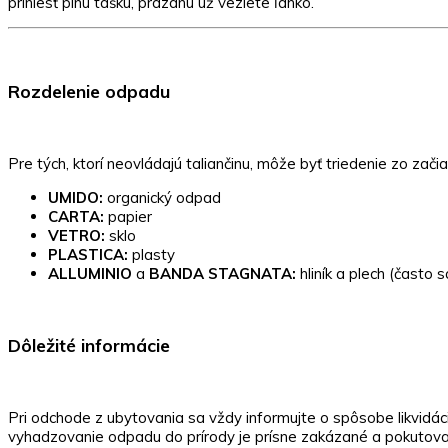
priniesť plnú tašku, prázdnu už veziete ľahko.
Rozdelenie odpadu
Pre tých, ktorí neovládajú taliančinu, môže byť triedenie zo zač
UMIDO:
organický odpad
CARTA:
papier
VETRO:
sklo
PLASTICA:
plasty
ALLUMINIO
a
BANDA STAGNATA:
hliník a plech (často s
Dôležité informácie
Pri odchode z ubytovania sa vždy informujte o spôsobe likvidác
vyhadzovanie odpadu do prírody je prísne zakázané a pokutova