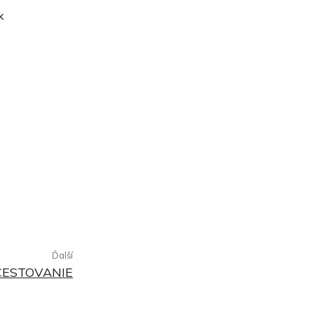
k
Ďalší
 CESTOVANIE