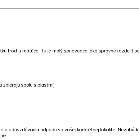
iatku trochu mätúce. Tu je malý sprievodca, ako správne rozdeliť o
a zbierajú spolu s plastmi)
ie a odovzdávania odpadu vo vašej konkrétnej lokalite. Nezabúda
né.