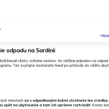
.
Hľad
e odpadu na Sardínii
održiavať všetci, vrátane turistov. Vo väčšine prípadov sa odpad
gramu. Ten zvyčajne dostanete hneď po príchode do vášho ubyt
ejných miestach
sa s odpadkovými košmi stretnete len zriedka.
bou späť na ubytovanie a tam ich správne roztriediť
. Koniec ko