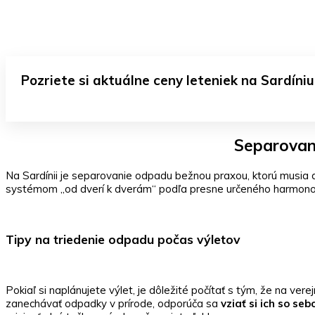
Pozriete si aktuálne ceny leteniek na Sardíniu
Separovani
Na Sardínii je separovanie odpadu bežnou praxou, ktorú musia d
systémom „od dverí k dverám“ podľa presne určeného harmono
Tipy na triedenie odpadu počas výletov
Pokiaľ si naplánujete výlet, je dôležité počítať s tým, že na ver
zanechávať odpadky v prírode, odporúča sa
vziať si ich so se