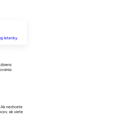
aj letenky
 zbiera
ovania.
Ak nechcete
ncov, ak viete