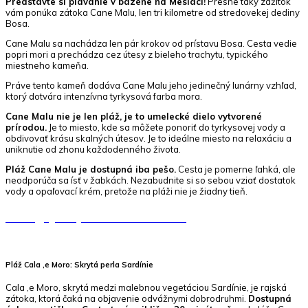
Predstavte si plávanie v bazéne na Mesiaci!
Presne taký zážitok
vám ponúka zátoka Cane Malu, len tri kilometre od stredovekej dediny
Bosa.
Cane Malu sa nachádza len pár krokov od prístavu Bosa. Cesta vedie
popri mori a prechádza cez útesy z bieleho trachytu, typického
miestneho kameňa.
Práve tento kameň dodáva Cane Malu jeho jedinečný lunárny vzhľad,
ktorý dotvára intenzívna tyrkysová farba mora.
Cane Malu nie je len pláž, je to umelecké dielo vytvorené
prírodou.
Je to miesto, kde sa môžete ponoriť do tyrkysovej vody a
obdivovať krásu skalných útesov. Je to ideálne miesto na relaxáciu a
uniknutie od zhonu každodenného života.
Pláž Cane Malu je dostupná iba pešo.
Cesta je pomerne ľahká, ale
neodporúča sa ísť v žabkách. Nezabudnite si so sebou vziať dostatok
vody a opaľovací krém, pretože na pláži nie je žiadny tieň.
Naviguj na pláž CANE MALU
Pláž Cala ‚e Moro: Skrytá perla Sardínie
Cala ‚e Moro, skrytá medzi malebnou vegetáciou Sardínie, je rajská
zátoka, ktorá čaká na objavenie odvážnymi dobrodruhmi.
Dostupná