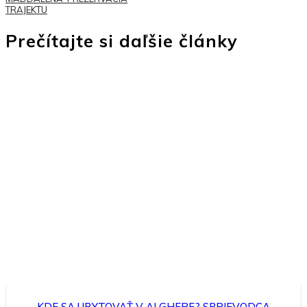
TRAJEKTU
Prečítajte si daľšie články
KDE SA UBYTOVAŤ V ALGHERE? SPRIEVODCA