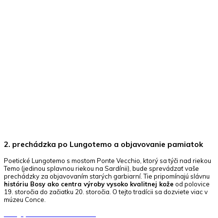
2. prechádzka po Lungotemo a objavovanie pamiatok
Poetické Lungotemo s mostom Ponte Vecchio, ktorý sa týči nad riekou
Temo (jedinou splavnou riekou na Sardínii), bude sprevádzať vaše
prechádzky za objavovaním starých garbiarní. Tie pripomínajú slávnu
históriu Bosy ako centra výroby vysoko kvalitnej kože
od polovice
19. storočia do začiatku 20. storočia. O tejto tradícii sa dozviete viac v
múzeu Conce.
Naviguj na most Ponte Vecchio