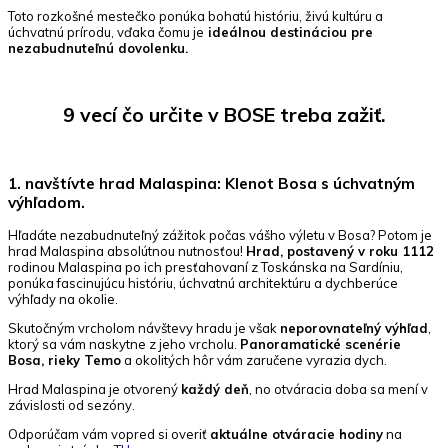
Toto rozkošné mestečko ponúka bohatú históriu, živú kultúru a
úchvatnú prírodu, vďaka čomu je
ideálnou destináciou pre
nezabudnuteľnú dovolenku.
9 vecí čo určite v BOSE treba zažiť.
1. navštívte hrad Malaspina: Klenot Bosa s úchvatným
výhľadom.
Hľadáte nezabudnuteľný zážitok počas vášho výletu v Bosa? Potom je
hrad Malaspina absolútnou nutnosťou!
Hrad, postavený v roku 1112
rodinou Malaspina po ich presťahovaní z Toskánska na Sardíniu,
ponúka fascinujúcu históriu, úchvatnú architektúru a dychberúce
výhľady na okolie.
Skutočným vrcholom návštevy hradu je však
neporovnateľný výhľad
,
ktorý sa vám naskytne z jeho vrcholu.
Panoramatické scenérie
Bosa, rieky Temo
a okolitých hôr vám zaručene vyrazia dych.
Hrad Malaspina je otvorený
každý deň
, no otváracia doba sa mení v
závislosti od sezóny.
Odporúčam vám vopred si overiť
aktuálne otváracie hodiny
na