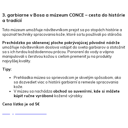
3. garbiarne v Bosa a múzeum CONCE – cesta do histórie
a tradícií
Toto múzeum umožňuje návštevníkom prejsť sa po stopách histórie a
spoznať techniky spracovania kože, ktoré sa tu používali po stáročia.
Prechádzka po sklenenej ploche pokrývajúcej pôvodné nádrže
umožňuje návštevníkom doslova vstúpiť do sveta garbiarov a stotožniť
sa s ich tvrdou každodennou prácou. Ponorení do vody a vápna
manipulovali s čerstvou kožou s cieľom premeniť ju na produkty
najvyššej kvality.
Tipy:
Prehliadka múzea so sprievodcom je skvelým spôsobom, ako
sa dozvedieť viac o histórii garbiarní a remesle spracovania
kože.
V múzeu sa nachádza
obchod so suvenírmi, kde si môžete
kúpiť ručne vyrábané
kožené výrobky.
Cena lístka je od 5€
Naviguj do múzea CONCE