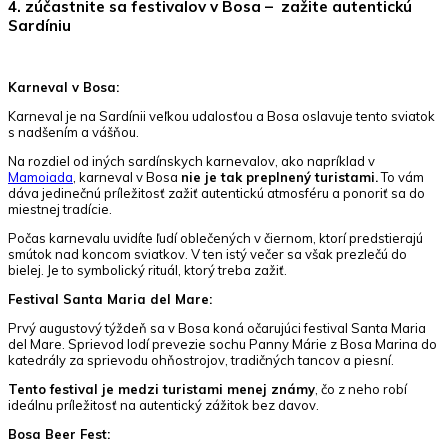
4. zúčastnite sa festivalov v Bosa – zažite autentickú
Sardíniu
Karneval v Bosa:
Karneval je na Sardínii veľkou udalosťou a Bosa oslavuje tento sviatok
s nadšením a vášňou.
Na rozdiel od iných sardínskych karnevalov, ako napríklad v
Mamoiada
, karneval v Bosa
nie je tak preplnený turistami.
To vám
dáva jedinečnú príležitosť zažiť autentickú atmosféru a ponoriť sa do
miestnej tradície.
Počas karnevalu uvidíte ľudí oblečených v čiernom, ktorí predstierajú
smútok nad koncom sviatkov. V ten istý večer sa však prezlečú do
bielej. Je to symbolický rituál, ktorý treba zažiť.
Festival Santa Maria del Mare:
Prvý augustový týždeň sa v Bosa koná očarujúci festival Santa Maria
del Mare. Sprievod lodí prevezie sochu Panny Márie z Bosa Marina do
katedrály za sprievodu ohňostrojov, tradičných tancov a piesní.
Tento festival je medzi turistami menej známy
, čo z neho robí
ideálnu príležitosť na autentický zážitok bez davov.
Bosa Beer Fest: