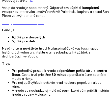
webovej stránke
TU.
Vstup do hradu je spoplatnený.
Odporúčam kúpiť si kompletnú
vstupenku
, ktorá vám umožní navštíviť Palatínsku kaplnku a kostol San
Pietro za zvýhodnenú cenu .
Naviguj do hradu Malaspina
Cena je:
6,50 € pre dospelých
5,50 € pre deti
Neváhajte a navštívte hrad Malaspina!
Čaká vás fascinujúca
história, úchvatná architektúra a nezabudnuteľný zážitok z
dychberúcich výhľadov.
Tipy:
Pre pohodlný prístup k hradu
odporúčam pešiu túru z centra
Bosa
. Cesta trvá približne
30 minút
a ponúka krásne scenérie
mesta a rieky.
Pre najlepší výhľad navštívte hrad neskoro popoludní alebo
ráno.
V hrade sa nachádza aj malé múzeum, ktoré vám priblíži históriu
hradu a rodiny Malaspina.