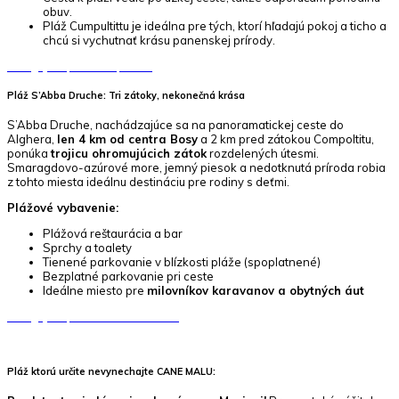
obuv.
Pláž Cumpultittu je ideálna pre tých, ktorí hľadajú pokoj a ticho a
chcú si vychutnať krásu panenskej prírody.
Naviguj na pláž Cumpultittu
Pláž S’Abba Druche: Tri zátoky, nekonečná krása
S’Abba Druche, nachádzajúce sa na panoramatickej ceste do
Alghera,
len 4 km od centra Bosy
a 2 km pred zátokou Compoltitu,
ponúka
trojicu ohromujúcich zátok
rozdelených útesmi.
Smaragdovo-azúrové more, jemný piesok a nedotknutá príroda robia
z tohto miesta ideálnu destináciu pre rodiny s deťmi.
Plážové vybavenie:
Plážová reštaurácia a bar
Sprchy a toalety
Tienené parkovanie v blízkosti pláže (spoplatnené)
Bezplatné parkovanie pri ceste
Ideálne miesto pre
milovníkov karavanov a obytných áut
Naviguj na pláž
S’Abba Druche
Pláž ktorú určite nevynechajte CANE MALU: