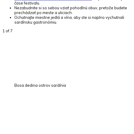
čase festivalu.
Nezabudnite si so sebou vziať pohodlnú obuv, pretože budete
prechádzať po meste a uliciach.
Ochutnajte miestne jedlá a vína, aby ste si naplno vychutnali
sardínsku gastronómiu.
1
of 7
Bosa dedina ostrov sardínia