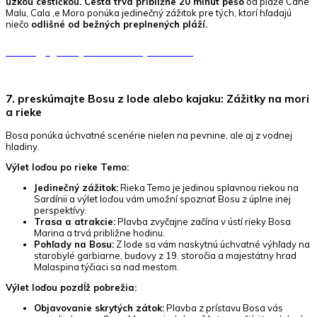
úzkou cestičkou. Cesta trvá približne 20 minút pešo
od pláže Cane
Malu, Cala ‚e Moro ponúka jedinečný zážitok pre tých, ktorí hľadajú
niečo
odlišné od bežných preplnených pláží.
Naviguj na pláž
Cala ‚e Moro
7. preskúmajte Bosu z lode alebo kajaku: Zážitky na mori
a rieke
Bosa ponúka úchvatné scenérie nielen na pevnine, ale aj z vodnej
hladiny.
Výlet loďou po rieke Temo:
Jedinečný zážitok:
Rieka Temo je jedinou splavnou riekou na
Sardínii a výlet loďou vám umožní spoznať Bosu z úplne inej
perspektívy.
Trasa a atrakcie:
Plavba zvyčajne začína v ústí rieky Bosa
Marina a trvá približne hodinu.
Pohľady na Bosu:
Z lode sa vám naskytnú úchvatné výhľady na
starobylé garbiarne, budovy z 19. storočia a majestátny hrad
Malaspina týčiaci sa nad mestom.
Výlet loďou pozdĺž pobrežia:
Objavovanie skrytých zátok:
Plavba z prístavu Bosa vás