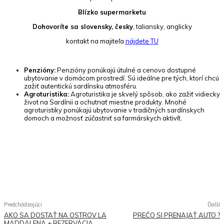
Blízko supermarketu
Dohovoríte sa slovensky, česky
, taliansky, anglicky
kontakt na majiteľa
nájdete TU
Penzióny:
Penzióny ponúkajú útulné a cenovo dostupné
ubytovanie v domácom prostredí. Sú ideálne pre tých, ktorí chcú
zažiť autentickú sardínsku atmosféru.
Agroturistika:
Agroturistika je skvelý spôsob, ako zažiť vidiecky
život na Sardínii a ochutnať miestne produkty. Mnohé
agroturistiky ponúkajú ubytovanie v tradičných sardínskych
domoch a možnosť zúčastniť sa farmárskych aktivít.
Facebook
WhatsApp
Pinterest
Twitter
Predchádzajúci
Ďalší
AKO SA DOSTAŤ NA OSTROV LA
PREČO SI PRENAJAŤ AUTO ?
MADDALENA + REZERVÁCIA