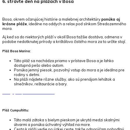
6. strávte deň na plážach v Bosa
Bosa, okrem očarujúcej histórie a malebnej architektúry
ponúka aj
krásne pláže
, ideálne na oddych a relax pod slnkom Stredozemného
mora.
Aj keď sa do niektorých pláží v okolí Bosa ťažšie dostáva, odmena v
podobe nedotknutej prírody a krištáľovo čistého mora za to určite stojí.
Pláž Bosa Marina:
Táto pláž sa nachádza priamo v prístave Bosa a je ľahko
dostupná pešo alebo autom.
Ponúka jemný piesok, pozvoľný vstup do mora a je ideálna pre
rodiny s deťmi.
Na pláži nájdete rôzne služby, ako sú prenájom lehátok a
slnečníkov, reštaurácie a bary.
Naviguj na pláž BOSA Marina
Pláž Cumpultittu:
Táto malá zátoka s bielym pieskom je ukrytá medzi skalnými
útvarmi a ponúka úchvatný výhľad na more.
Cesta k pláži vedie po úzkej ceste, takže odporúčam pohodlnú