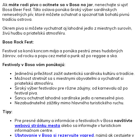
Ak
máte radi pivo
a
ocitnete sa v Bosa na jar
, nenechajte si ujsť
Bosa Beer Fest. Táto oslava ponúka široký výber sardínskych
remeselných pív, ktoré môžete ochutnať a spoznať tak bohatú pivnú
tradíciu ostrova.
Okrem piva si môžete vychutnať aj lahodné jedlo z miestnych surovín,
živú hudbu a priateľskú atmosféru.
Bosa Rock Fest:
Festival sa koná koncom mája a ponúka pestrú zmes hudobných
žánrov, od rocku a popu cez metal a punk až po reggae a ska.
Festivaly v Bosa vám ponúkajú:
Jedinečnú príležitosť zažiť autentickú sardínsku kultúru a tradície.
Možnosť stretnúť sa s miestnymi obyvateľmi a vychutnať si
priateľskú atmosféru.
Široký výber festivalov pre rôzne záujmy, od karnevalu až po
festival piva.
Šancu ochutnať lahodné sardínske jedlo a remeselné pivo.
Nezabudnuteľné zážitky mimo hlavného turistického ruchu.
Tipy:
Pre presné dátumy a informácie o festivaloch v Bosa
navštívte
webovú stránku mesta
alebo sa informujte v turistickom
informačnom centre.
Ubytovanie v Bosa si rezervujte vopred
, najmä ak cestujete v