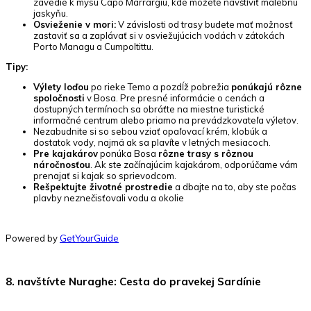
zavedie k mysu Capo Marrargiu, kde môžete navštíviť malebnú
jaskyňu.
Osvieženie v mori:
V závislosti od trasy budete mať možnosť
zastaviť sa a zaplávať si v osviežujúcich vodách v zátokách
Porto Managu a Cumpoltittu.
Tipy:
Výlety loďou
po rieke Temo a pozdĺž pobrežia
ponúkajú rôzne
spoločnosti
v Bosa. Pre presné informácie o cenách a
dostupných termínoch sa obráťte na miestne turistické
informačné centrum alebo priamo na prevádzkovateľa výletov.
Nezabudnite si so sebou vziať opaľovací krém, klobúk a
dostatok vody, najmä ak sa plavíte v letných mesiacoch.
Pre kajakárov
ponúka Bosa
rôzne trasy s rôznou
náročnosťou
. Ak ste začínajúcim kajakárom, odporúčame vám
prenajať si kajak so sprievodcom.
Rešpektujte životné prostredie
a dbajte na to, aby ste počas
plavby neznečisťovali vodu a okolie
Powered by
GetYourGuide
8. navštívte Nuraghe: Cesta do pravekej Sardínie