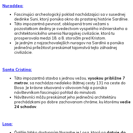
Nuraddeo:
Fascinujúci archeologický poklad nachádzajúci sa v susednej
dedinke Suni, ktorý ponúka okno do prastarej histórie Sardínie.
Táto impozantná pevnosť, obklopená tromi vežami s
pozostatkom dediny je svedectvom vyspelého inžinierskeho a
architektonického umenia Nuragskej civilizácie, ktorá tu
prosperovala medzi 18. a 8. storočím pred Kristom.
Je jedným z najzachovalejších nuragov na Sardínii a ponúka
jedinečnú príležitosť preskúmať tajomstvá tejto záhadnej
civilizácie.
Santa Cristina:
Táto impozantná stavba s jednou vežou,
vysokou približne 7
metrov
, sa nachádza neďaleko štátnej cesty 131 na ceste do
Bosa. Je krásne situovaná v olivovom háji a ponúka
návštevníkom fascinujúci pohľad do minulosti.
Návštevníci môžu preskúmať jeho jedinečnú architektúru
prechádzkami po dobre zachovanom chráme, ku ktorému
vedie
24 schodov
.
Losa:
Ďalším ľahko dostupným Nuraghe je Losa, ktorá sa
datuje do