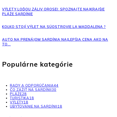
VÝLETY LOĎOU ZÁLIV OROSEI: SPOZNAJTE NAJKRAJŠIE
PLÁŽE SARDÍNIE
KOĽKO STOJÍ VÝLET NA SÚOSTROVIE LA MADDALENA ?
AUTO NA PRENÁJOM SARDÍNIA NAJLEPŠIA CENA AKO NA
TO...
Populárne kategórie
RADY A ODPORÚČANIA
44
ČO ZAŽIŤ NA SARDÍNII
30
PLÁŹE
28
TURISTIKA
18
VÝLETY
18
UBYTOVANIE NA SARDÍNII
18