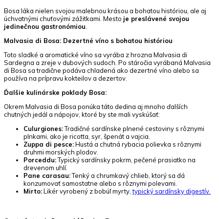
Bosa láka nielen svojou malebnou krásou a bohatou históriou, ale aj
úchvatnými chuťovými zážitkami. Mesto
je preslávené svojou
jedinečnou gastronómiou
.
Malvasia di Bosa: Dezertné víno s bohatou históriou
Toto sladké a aromatické víno sa vyrába z hrozna Malvasia di
Sardegna a zreje v dubových sudoch. Po stáročia vyrábaná Malvasia
di Bosa sa tradične podáva chladená ako dezertné víno alebo sa
používa na prípravu kokteilov a dezertov.
Ďalšie kulinárske poklady Bosa:
Okrem Malvasia di Bosa ponúka táto dedina aj mnoho ďalších
chutných jedál a nápojov, ktoré by ste mali vyskúšať:
Culurgiones:
Tradičné sardínske plnené cestoviny s rôznymi
plnkami, ako je ricotta, syr, špenát a vajcia.
Zuppa di pesce:
Hustá a chutná rybacia polievka s rôznymi
druhmi morských plodov.
Porceddu:
Typický sardínsky pokrm, pečené prasiatko na
drevenom uhlí.
Pane carasau:
Tenký a chrumkavý chlieb, ktorý sa dá
konzumovať samostatne alebo s rôznymi polevami.
Mirto:
Likér vyrobený z bobúľ myrty,
typický sardínsky digestív.