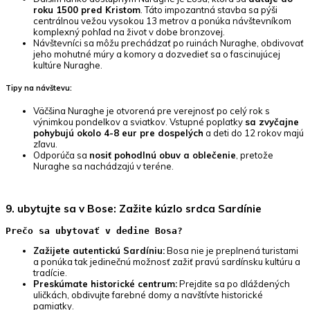
roku 1500 pred Kristom
. Táto impozantná stavba sa pýši
centrálnou vežou vysokou 13 metrov a ponúka návštevníkom
komplexný pohľad na život v dobe bronzovej.
Návštevníci sa môžu prechádzať po ruinách Nuraghe, obdivovať
jeho mohutné múry a komory a dozvedieť sa o fascinujúcej
kultúre Nuraghe.
Tipy na návštevu:
Väčšina Nuraghe je otvorená pre verejnosť po celý rok s
výnimkou pondelkov a sviatkov. Vstupné poplatky
sa zvyčajne
pohybujú okolo 4-8 eur pre dospelých
a deti do 12 rokov majú
zľavu.
Odporúča sa
nosiť pohodlnú obuv a oblečenie
, pretože
Nuraghe sa nachádzajú v teréne.
9. ubytujte sa v Bose: Zažite kúzlo srdca Sardínie
Prečo sa ubytovať v dedine Bosa?
Zažijete autentickú Sardíniu:
Bosa nie je preplnená turistami
a ponúka tak jedinečnú možnosť zažiť pravú sardínsku kultúru a
tradície.
Preskúmate historické centrum:
Prejdite sa po dláždených
uličkách, obdivujte farebné domy a navštívte historické
pamiatky.