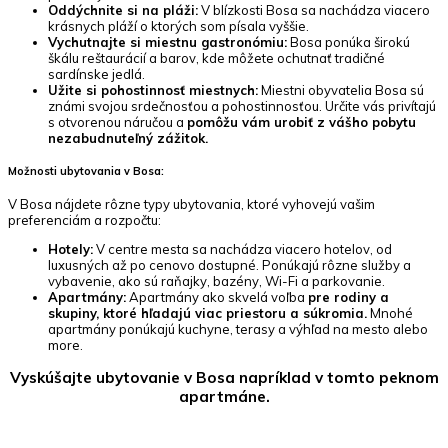
Oddýchnite si na pláži:
V blízkosti Bosa sa nachádza viacero
krásnych pláží o ktorých som písala vyššie.
Vychutnajte si miestnu gastronómiu:
Bosa ponúka širokú
škálu reštaurácií a barov, kde môžete ochutnať tradičné
sardínske jedlá.
Užite si pohostinnosť miestnych:
Miestni obyvatelia Bosa sú
známi svojou srdečnosťou a pohostinnosťou. Určite vás privítajú
s otvorenou náručou a
pomôžu vám urobiť z vášho pobytu
nezabudnuteľný zážitok.
Možnosti ubytovania v Bosa:
V Bosa nájdete rôzne typy ubytovania, ktoré vyhovejú vašim
preferenciám a rozpočtu:
Hotely:
V centre mesta sa nachádza viacero hotelov, od
luxusných až po cenovo dostupné. Ponúkajú rôzne služby a
vybavenie, ako sú raňajky, bazény, Wi-Fi a parkovanie.
Apartmány:
Apartmány ako skvelá voľba
pre rodiny a
skupiny, ktoré hľadajú viac priestoru a súkromia.
Mnohé
apartmány ponúkajú kuchyne, terasy a výhľad na mesto alebo
more.
Vyskúšajte ubytovanie v Bosa napríklad v tomto peknom
apartmáne.