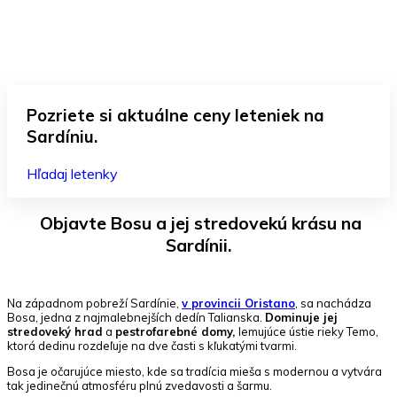
Facebook
WhatsApp
Pinterest
Twitter
Pozriete si aktuálne ceny leteniek na
Sardíniu.
Hľadaj letenky
Objavte Bosu a jej stredovekú krásu na
Sardínii.
Na západnom pobreží Sardínie,
v provincii Oristano
, sa nachádza
Bosa, jedna z najmalebnejších dedín Talianska.
Dominuje jej
stredoveký hrad
a
pestrofarebné domy,
lemujúce ústie rieky Temo,
ktorá dedinu rozdeľuje na dve časti s kľukatými tvarmi.
Bosa je očarujúce miesto, kde sa tradícia mieša s modernou a vytvára
tak jedinečnú atmosféru plnú zvedavosti a šarmu.